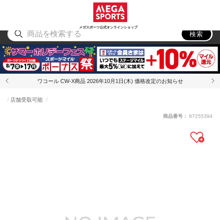
スポーツ
アウトドア
ブランド
アイテム
から探す
から探す
から探す
から探す
メガスポーツ公式オンラインショップ
検索
ワコール CW-X商品 2026年10月1日(木) 価格改定のお知らせ
店舗受取可能
商品番号：
87255394