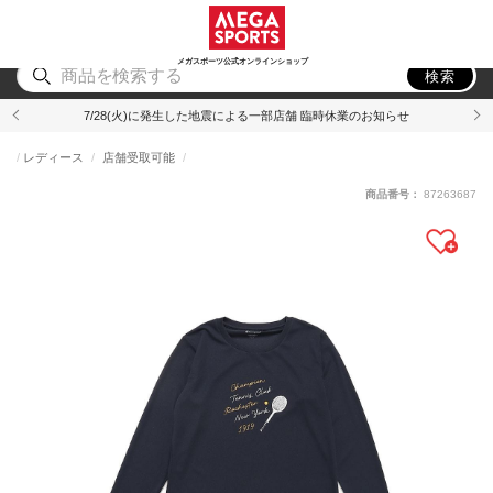
スポーツ
アウトドア
ブランド
アイテム
から探す
から探す
から探す
から探す
メガスポーツ公式オンラインショップ
検索
7/28(火)に発生した地震による一部店舗 臨時休業のお知らせ
レディース
店舗受取可能
商品番号：
87263687