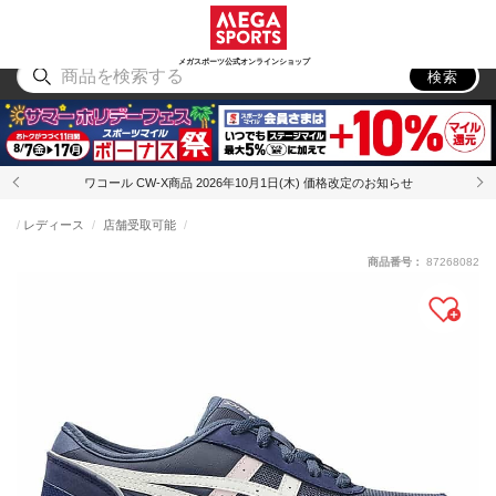
スポーツ
アウトドア
ブランド
アイテム
から探す
から探す
から探す
から探す
メガスポーツ公式オンラインショップ
検索
ワコール CW-X商品 2026年10月1日(木) 価格改定のお知らせ
レディース
店舗受取可能
商品番号：
87268082