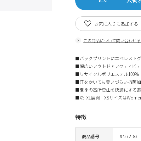
お気に入りに追加する
この商品について問い合わせる
■バックプリントにエベレスト
■幅広いアウトドアアクティビテ
■リサイクルポリエステル100
■汗をかいても臭いづらい抗菌
■夏季の高所登山を快適にする
■XS-XL展開 XSサイズはWom
特徴
商品番号
87272183