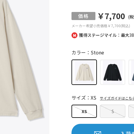
￥7,700
(税
メーカー希望小売価格
￥7,700(税込)
獲得ステージマイル：最大
3
カラー：Stone
サイズ：XS
サイズガイドはこち
XS
S
入荷