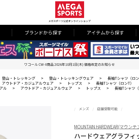
メガスポーツ公式オンラインショップ
ブランドから探す
アイテムから探す
ワコール CW-X商品 2026年10月1日(木) 価格改定のお知らせ
登山・トレッキング
>
登山・トレッキングウェア
>
長袖Tシャツ（ロン
アウトドア・カジュアルウェア
>
トップス
>
長袖Tシャツ（ロンT）
アル
>
アウトドア・カジュアルウェア
>
トップス
>
長袖Tシャツ（
メンズ
店舗受取可能
MOUNTAIN HARDWEAR(マウ
ハードウェアグラフィッ