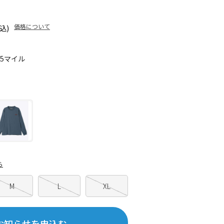
価格について
込)
85マイル
ら
M
L
XL
お知らせを申込む