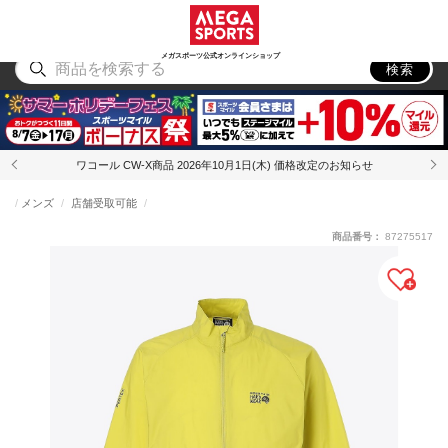
スポーツ
アウトドア
ブランド
アイテム
から探す
から探す
から探す
から探す
メガスポーツ公式オンラインショップ
検索
ワコール CW-X商品 2026年10月1日(木) 価格改定のお知らせ
メンズ
店舗受取可能
商品番号：
87275517