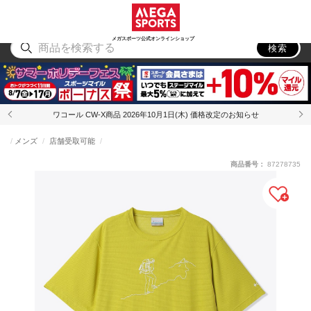
スポーツ
アウトドア
ブランド
アイテム
から探す
から探す
から探す
から探す
メガスポーツ公式オンラインショップ
検索
ワコール CW-X商品 2026年10月1日(木) 価格改定のお知らせ
メンズ
店舗受取可能
商品番号：
87278735