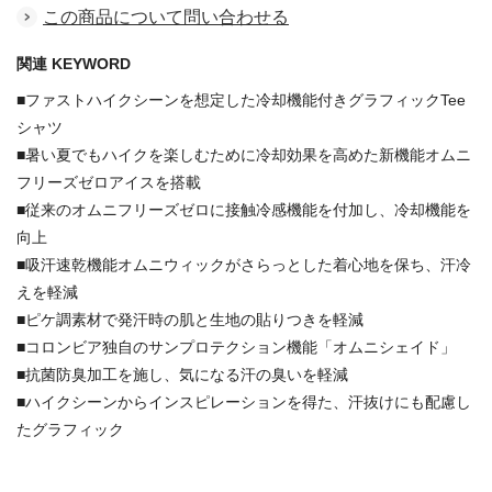
この商品について問い合わせる
関連 KEYWORD
■ファストハイクシーンを想定した冷却機能付きグラフィックTee
シャツ
■暑い夏でもハイクを楽しむために冷却効果を高めた新機能オムニ
フリーズゼロアイスを搭載
■従来のオムニフリーズゼロに接触冷感機能を付加し、冷却機能を
向上
■吸汗速乾機能オムニウィックがさらっとした着心地を保ち、汗冷
えを軽減
■ピケ調素材で発汗時の肌と生地の貼りつきを軽減
■コロンビア独自のサンプロテクション機能「オムニシェイド」
■抗菌防臭加工を施し、気になる汗の臭いを軽減
■ハイクシーンからインスピレーションを得た、汗抜けにも配慮し
たグラフィック