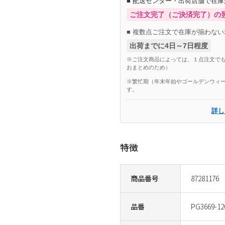
■ 配送センター・出荷店舗で在
ご注文完了（ご決済完了）の
■ 複数点ご注文で在庫が揃わない
出荷までに4日～7日程度
※ご注文商品によっては、１点注文でも
おまとめのため）
※繁忙期（年末年始やゴールデンウィー
す。
詳し
特徴
商品番号
87281176
品番
PG3669-12