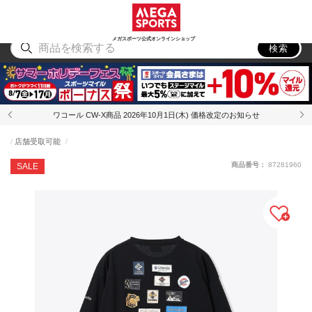
スポーツ
アウトドア
ブランド
アイテム
から探す
から探す
から探す
から探す
メガスポーツ公式オンラインショップ
検索
ワコール CW-X商品 2026年10月1日(木) 価格改定のお知らせ
店舗受取可能
商品番号：
87281960
SALE