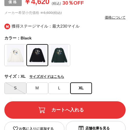
￥4,620
30
％OFF
(税込)
メーカー希望小売価格
￥6,600(税込)
価格について
獲得ステージマイル：最大
230マイル
カラー：Black
サイズ：XL
サイズガイドはこちら
S
M
L
XL
お気に入りに追加する