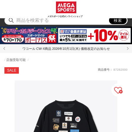
スポーツ
アウトドア
ブランド
アイテム
から探す
から探す
から探す
から探す
メガスポーツ公式オンラインショップ
検索
ワコール CW-X商品 2026年10月1日(木) 価格改定のお知らせ
店舗受取可能
商品番号：
87282000
SALE