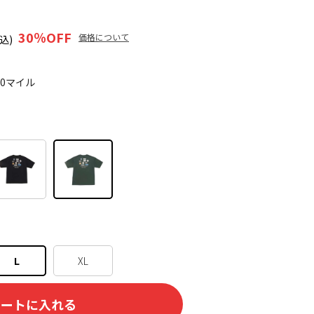
30
％OFF
価格について
込)
90マイル
L
XL
カートに入れる