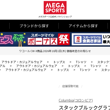
メガスポーツ公式オンラインショップ
ブランドから探す
アイテムから探す
ワコール CW-X商品 2026年10月1日(木) 価格改定のお知らせ
アウトドア・カジュアルウェア
>
トップス
>
Tシャツ
>
スタック
アル
>
アウトドア・カジュアルウェア
>
トップス
>
Tシャツ
>
>
アウトドア・カジュアルウェア
>
トップス
>
Tシャツ
>
スタッ
店舗受取可能
Columbia(コロンビア)
スタックブルックグラ