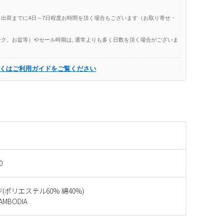
出荷までに4日～7日程度お時間を頂く場合もございます（お取り寄せ・
ク、お盆等）やセール時期は, 通常よりも多く日数を頂く場合がございま
くはご利用ガイドをご覧ください
0
(ポリエステル60% 綿40%)
MBODIA