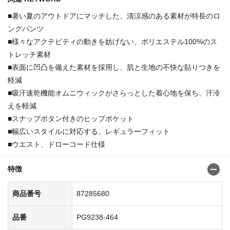
■暑い夏のアウトドアにマッチした、清涼感のある素材が特長のロ
ングパンツ
■様々なアクテビティの動きを妨げない、ポリエステル100%のス
トレッチ素材
■表面に凹凸を備えた素材を採用し、肌と生地の不快な貼りつきを
軽減
■吸汗速乾機能オムニウィックがさらっとした着心地を保ち、汗冷
えを軽減
■スナップボタン付きのヒップポケット
■幅広いスタイルに対応する、レギュラーフィット
■ウエスト、ドローコード仕様
特徴
商品番号
87285680
品番
PG9238-464