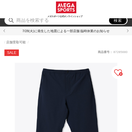
スポーツ
アウトドア
ブランド
アイテム
から探す
から探す
から探す
から探す
メガスポーツ公式オンラインショップ
検索
7/28(火)に発生した地震による一部店舗 臨時休業のお知らせ
店舗受取可能
商品番号：
87285680
SALE