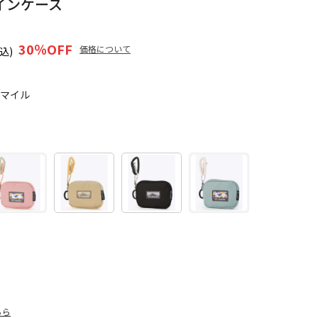
インケース
30
％OFF
価格について
込)
5マイル
ちら