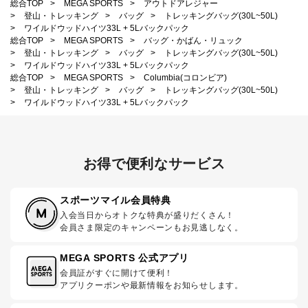
総合TOP
>
MEGA SPORTS
>
アウトドアレジャー
>
登山・トレッキング
>
バッグ
>
トレッキングバッグ(30L~50L)
>
ワイルドウッドハイツ33L + 5Lバックパック
総合TOP
>
MEGA SPORTS
>
バッグ・かばん・リュック
>
登山・トレッキング
>
バッグ
>
トレッキングバッグ(30L~50L)
>
ワイルドウッドハイツ33L + 5Lバックパック
総合TOP
>
MEGA SPORTS
>
Columbia(コロンビア)
>
登山・トレッキング
>
バッグ
>
トレッキングバッグ(30L~50L)
>
ワイルドウッドハイツ33L + 5Lバックパック
お得で便利なサービス
スポーツマイル会員特典
入会当日からオトクな特典が盛りだくさん！
会員さま限定のキャンペーンもお見逃しなく。
MEGA SPORTS 公式アプリ
会員証がすぐに開けて便利！
アプリクーポンや最新情報をお知らせします。