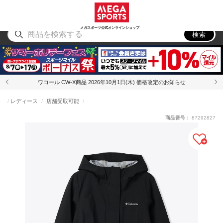
スポーツ
アウトドア
ブランド
アイテム
から探す
から探す
から探す
から探す
メガスポーツ公式オンラインショップ
検索
ワコール CW-X商品 2026年10月1日(木) 価格改定のお知らせ
レディース
店舗受取可能
商品番号：
87292827