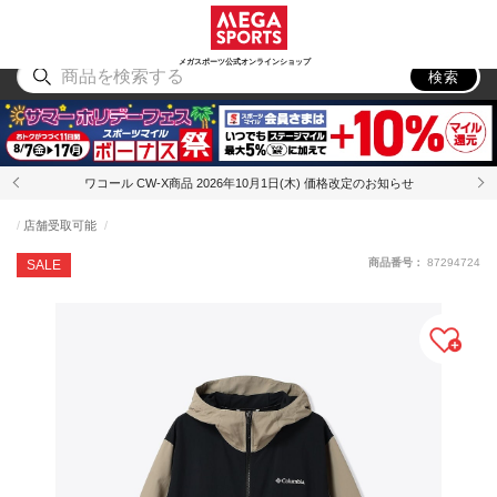
スポーツ
アウトドア
ブランド
アイテム
から探す
から探す
から探す
から探す
メガスポーツ公式オンラインショップ
検索
ワコール CW-X商品 2026年10月1日(木) 価格改定のお知らせ
店舗受取可能
商品番号：
87294724
SALE