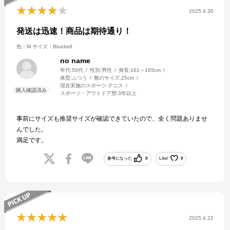
2025.4.30
発送は迅速！商品は期待通り！
色：M
サイズ：Bluebell
no name
年代:
50代
性別:
男性
身長:
161～165cm
体型:
ふつう
靴のサイズ:
25cm
現在実施のスポーツ:
テニス
スポーツ・アウトドア歴:
3年以上
事前にサイズも推奨サイズが確認できていたので、全く問題ありませ
んでした。
満足です。
参考になった
0
Like!
0
2025.4.22