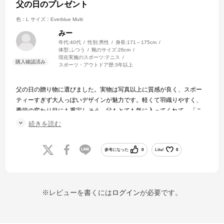
父の日のプレゼント
色：L
サイズ：Everblue Multi
みー
年代:
40代
性別:
男性
身長:
171～175cm
体型:
ふつう
靴のサイズ:
26cm
現在実施のスポーツ:
テニス
スポーツ・アウトドア歴:
3年以上
父の日の贈り物に選びました。実物は写真以上に質感が良く、スポー
ティーすぎず大人っぽいデザインが魅力です。軽くて羽織りやすく、
季節の変わり目にも重宝しそう。父もとても気に入ってくれて、「こ
れ着て出かけるのが楽しみ」と喜んでいました。プレゼントに選んで
続きを読む
大正解でした！
参考になった
0
Like!
0
※レビューを書くには
ログイン
が必要です。