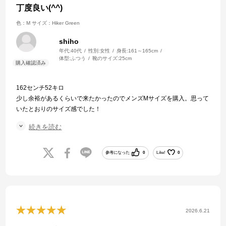
丁度良い(^^)
色：M
サイズ：Hiker Green
shiho
年代:
40代
性別:
女性
身長:
161～165cm
体型:
ふつう
靴のサイズ:
25cm
162センチ52キロ
少し余裕があるくらいで来たかったのでメンズMサイズを購入。思って
いたとおりのサイズ感でした！
お店の対応も丁寧で梱包もキレイにしてくれていて商品注文から到着
続きを読む
まで4.日程でした。
ありがとうございました！
参考になった
0
Like!
0
2026.6.21