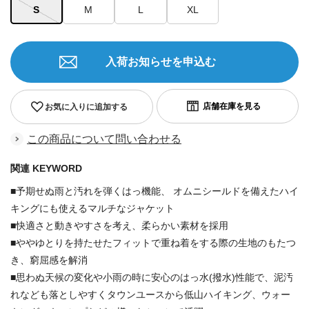
S
M
L
XL
入荷お知らせを申込む
お気に入りに追加する
この商品について問い合わせる
関連 KEYWORD
■予期せぬ雨と汚れを弾くはっ機能、 オムニシールドを備えたハイ
キングにも使えるマルチなジャケット
■快適さと動きやすさを考え、柔らかい素材を採用
■ややゆとりを持たせたフィットで重ね着をする際の生地のもたつ
き、窮屈感を解消
■思わぬ天候の変化や小雨の時に安心のはっ水(撥水)性能で、泥汚
れなども落としやすくタウンユースから低山ハイキング、ウォー