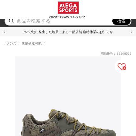
スポーツ
アウトドア
ブランド
アイテム
から探す
から探す
から探す
から探す
メガスポーツ公式オンラインショップ
検索
7/28(火)に発生した地震による一部店舗 臨時休業のお知らせ
メンズ
店舗受取可能
商品番号：
87296562