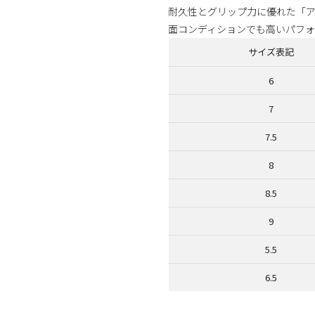
耐久性とグリップ力に優れた「
面コンディションでも高いパフォ
サイズ表記
6
7
7.5
8
8.5
9
5.5
6.5