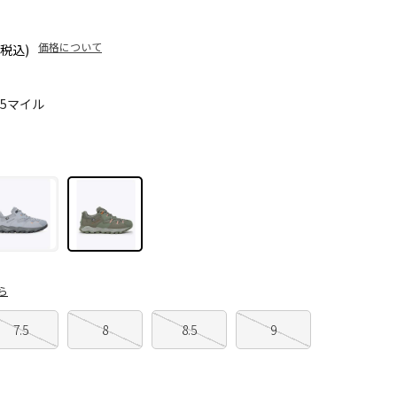
価格について
(税込)
95マイル
ら
7.5
8
8.5
9