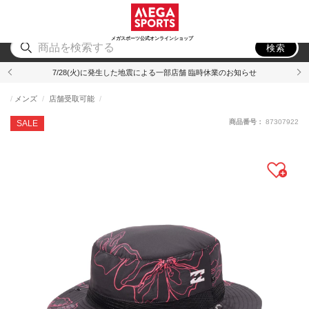
スポーツ
アウトドア
ブランド
アイテム
から探す
から探す
から探す
から探す
メガスポーツ公式オンラインショップ
検索
7/28(火)に発生した地震による一部店舗 臨時休業のお知らせ
メンズ
店舗受取可能
商品番号：
87307922
SALE