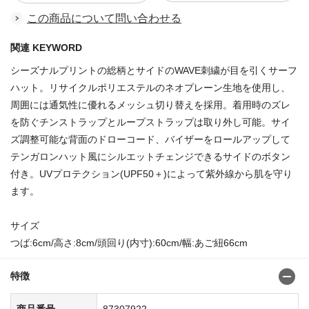
この商品について問い合わせる
関連 KEYWORD
シーズナルプリントの総柄とサイドのWAVE刺繍が目を引くサーフ
ハット。リサイクルポリエステルのネオプレーン生地を使用し、
周囲には通気性に優れるメッシュ切り替えを採用。着用時のズレ
を防ぐチンストラップとループストラップは取り外し可能。サイ
ズ調整可能な背面のドローコード、バイザーをロールアップして
テンガロンハット風にシルエットチェンジできるサイドのボタン
付き。UVプロテクション(UPF50＋)によって紫外線から肌を守り
ます。
サイズ
つば:6cm/高さ:8cm/頭回り(内寸):60cm/幅:あご紐66cm
特徴
商品番号
87307922