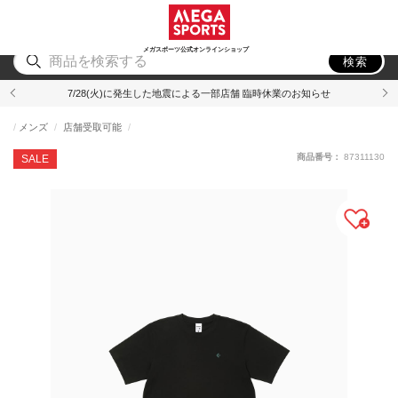
スポーツ
アウトドア
ブランド
アイテム
から探す
から探す
から探す
から探す
メガスポーツ公式オンラインショップ
検索
7/28(火)に発生した地震による一部店舗 臨時休業のお知らせ
メンズ
店舗受取可能
商品番号：
87311130
SALE