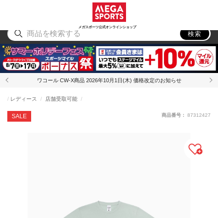
スポーツ
アウトドア
ブランド
アイテム
から探す
から探す
から探す
から探す
メガスポーツ公式オンラインショップ
検索
ワコール CW-X商品 2026年10月1日(木) 価格改定のお知らせ
レディース
店舗受取可能
商品番号：
87312427
SALE