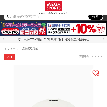
スポーツ
アウトドア
ブランド
アイテム
から探す
から探す
から探す
から探す
メガスポーツ公式オンラインショップ
検索
ワコール CW-X商品 2026年10月1日(木) 価格改定のお知らせ
レディース
店舗受取可能
商品番号：
87313185
SALE