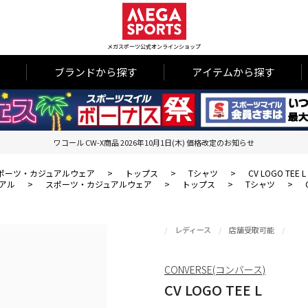
メガスポーツ公式オンラインショップ
ブランドから探す
アイテムから探す
ワコール CW-X商品 2026年10月1日(木) 価格改定のお知らせ
ポーツ・カジュアルウェア
>
トップス
>
Tシャツ
>
CV LOGO TEE L
アル
>
スポーツ・カジュアルウェア
>
トップス
>
Tシャツ
>
レディース
店舗受取可能
CONVERSE(コンバース)
CV LOGO TEE L