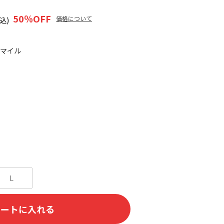
50
％OFF
価格について
込)
5マイル
L
カートに入れる