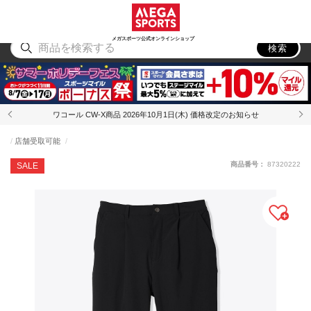
スポーツ
アウトドア
ブランド
アイテム
から探す
から探す
から探す
から探す
メガスポーツ公式オンラインショップ
検索
ワコール CW-X商品 2026年10月1日(木) 価格改定のお知らせ
店舗受取可能
商品番号：
87320222
SALE