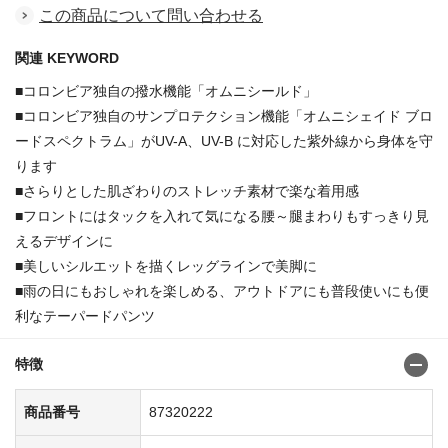
この商品について問い合わせる
関連 KEYWORD
■コロンビア独自の撥水機能「オムニシールド」
■コロンビア独自のサンプロテクション機能「オムニシェイド ブロ
ードスペクトラム」がUV-A、UV-B に対応した紫外線から身体を守
ります
■さらりとした肌ざわりのストレッチ素材で楽な着用感
■フロントにはタックを入れて気になる腰～腿まわりもすっきり見
えるデザインに
■美しいシルエットを描くレッグラインで美脚に
■雨の日にもおしゃれを楽しめる、アウトドアにも普段使いにも便
利なテーパードパンツ
特徴
商品番号
87320222