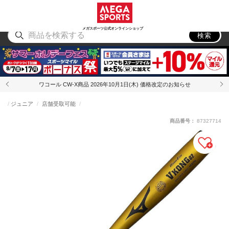
スポーツ
アウトドア
ブランド
アイテム
から探す
から探す
から探す
から探す
メガスポーツ公式オンラインショップ
検索
ワコール CW-X商品 2026年10月1日(木) 価格改定のお知らせ
ジュニア
店舗受取可能
商品番号：
87327714