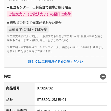
■ 配送センター・出荷店舗で在庫が揃う場合
ご注文完了（ご決済完了）の翌日に出荷
■ 複数点ご注文で在庫が揃わない場合
出荷までに4日～7日程度
※ご注文商品によっては、１点注文でも出荷までに4日～7日程度お時間を頂く
場合もございます（お取り寄せ・おまとめのため）
※繁忙期（年末年始やゴールデンウィーク、お盆等）やセール時期は, 通常より
も多く日数を頂く場合がございます。
詳しくはご利用ガイドをご覧ください
特徴
商品番号
87329702
品番
ST5SJG12M BK01
素材・生産国
ポリエステル100%