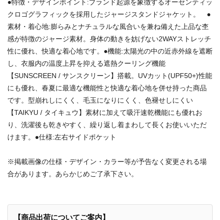
●特徴・デザインポイント:ブランド起源を象徴するオーセンティッ
クロゴグラフィックを採用したジャージスタンドジャケット。 ●
素材・着心地:膨らみとナチュラルな風合いを兼ね備えた上品な杢
感が特徴のジャージ素材。身体の動きを妨げない2WAYストレッチ
性に優れ、快適な着心地です。●機能:太陽光の中の近赤外線を遮断
し、衣服内の温度上昇を抑える遮熱クーリング機能
【SUNSCREEN / サンスクリーン】搭載。UVカット(UPF50+)性能
にも優れ、春夏に最適な機能性と快適な着心地を併せ持った商品
です。型崩れしにくく、毛玉になりにくく、色褪せしにくい
【TAIKYU / タイキュウ】素材に加えて吸汗速乾機能にも優れお
り、洗濯後も乾きやすく、繰り返し着まわして長くお使いいただ
けます。●仕様:左右サイドポケット
※掲載画像の仕様・デザイン・カラー等が予告なく変更される場
合があります。あらかじめご了承下さい。
【商品出荷についてご案内】