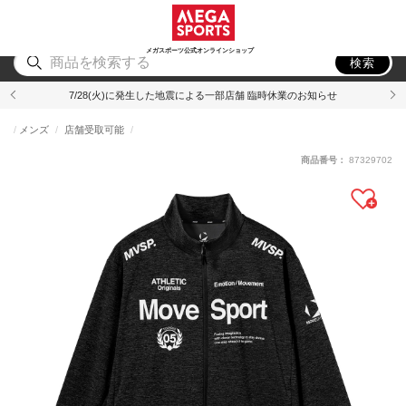
スポーツ
アウトドア
ブランド
アイテム
から探す
から探す
から探す
から探す
メガスポーツ公式オンラインショップ
検索
7/28(火)に発生した地震による一部店舗 臨時休業のお知らせ
メンズ
店舗受取可能
商品番号：
87329702