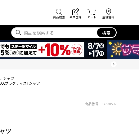
商品検索
会員登録
カート
店舗情報
検索
スTシャツ
CAAプラクティスTシャツ
商品番号：
87330502
シャツ