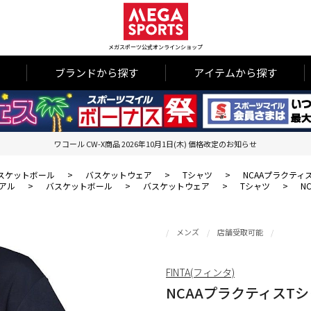
メガスポーツ公式オンラインショップ
ブランドから探す
アイテムから探す
ワコール CW-X商品 2026年10月1日(木) 価格改定のお知らせ
スケットボール
>
バスケットウェア
>
Tシャツ
>
NCAAプラクティ
アル
>
バスケットボール
>
バスケットウェア
>
Tシャツ
>
N
メンズ
店舗受取可能
FINTA(フィンタ)
NCAAプラクティスT