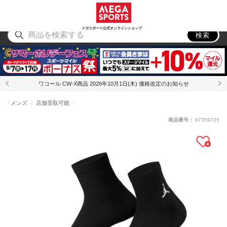
スポーツ
アウトドア
ブランド
アイテム
から探す
から探す
から探す
から探す
メガスポーツ公式オンラインショップ
検索
ワコール CW-X商品 2026年10月1日(木) 価格改定のお知らせ
メンズ
店舗受取可能
商品番号：
87359725