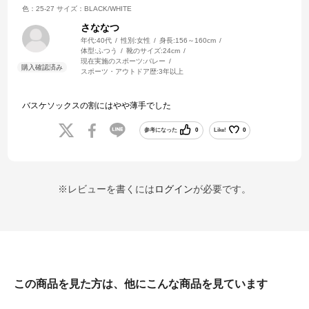
色：25-27
サイズ：BLACK/WHITE
さななつ
年代:
40代
性別:
女性
身長:
156～160cm
体型:
ふつう
靴のサイズ:
24cm
現在実施のスポーツ:
バレー
スポーツ・アウトドア歴:
3年以上
バスケソックスの割にはやや薄手でした
参考になった
0
Like!
0
※レビューを書くには
ログイン
が必要です。
この商品を見た方は、他にこんな商品を見ています