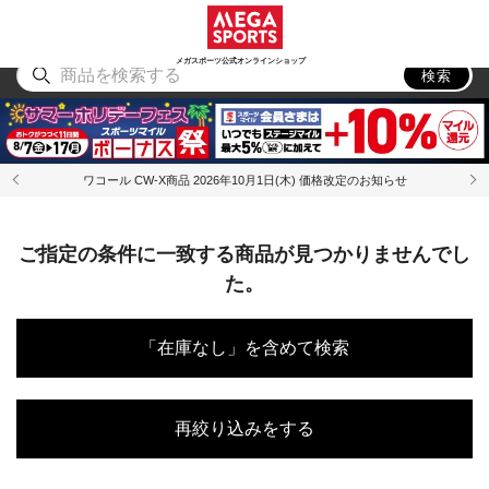
スポーツ
アウトドア
ブランド
アイテム
から探す
から探す
から探す
から探す
メガスポーツ公式オンラインショップ
検索
ワコール CW-X商品 2026年10月1日(木) 価格改定のお知らせ
ご指定の条件に一致する商品が見つかりませんでし
た。
「在庫なし」を含めて検索
再絞り込みをする