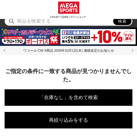
スポーツ
アウトドア
ブランド
アイテム
から探す
から探す
から探す
から探す
メガスポーツ公式オンラインショップ
検索
ワコール CW-X商品 2026年10月1日(木) 価格改定のお知らせ
ご指定の条件に一致する商品が見つかりませんでし
た。
「在庫なし」を含めて検索
再絞り込みをする