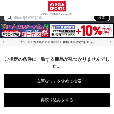
スポーツ
アウトドア
ブランド
アイテム
から探す
から探す
から探す
から探す
メガスポーツ公式オンラインショップ
検索
ワコール CW-X商品 2026年10月1日(木) 価格改定のお知らせ
ご指定の条件に一致する商品が見つかりませんでし
た。
「在庫なし」を含めて検索
再絞り込みをする