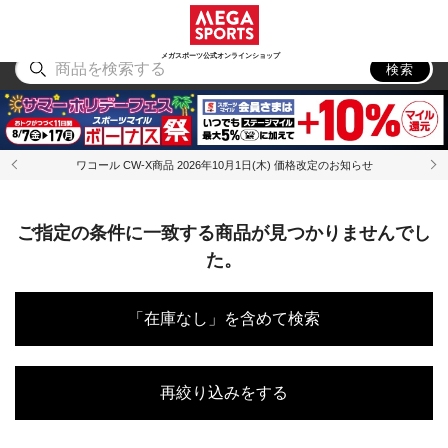
スポーツ
アウトドア
ブランド
アイテム
から探す
から探す
から探す
から探す
メガスポーツ公式オンラインショップ
検索
ワコール CW-X商品 2026年10月1日(木) 価格改定のお知らせ
ご指定の条件に一致する商品が見つかりませんでし
た。
「在庫なし」を含めて検索
再絞り込みをする