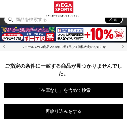
スポーツ
アウトドア
ブランド
アイテム
から探す
から探す
から探す
から探す
メガスポーツ公式オンラインショップ
検索
ワコール CW-X商品 2026年10月1日(木) 価格改定のお知らせ
ご指定の条件に一致する商品が見つかりませんでし
た。
「在庫なし」を含めて検索
再絞り込みをする