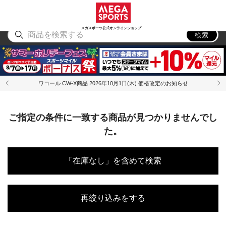
スポーツ
アウトドア
ブランド
アイテム
から探す
から探す
から探す
から探す
メガスポーツ公式オンラインショップ
検索
ワコール CW-X商品 2026年10月1日(木) 価格改定のお知らせ
ご指定の条件に一致する商品が見つかりませんでし
た。
「在庫なし」を含めて検索
再絞り込みをする