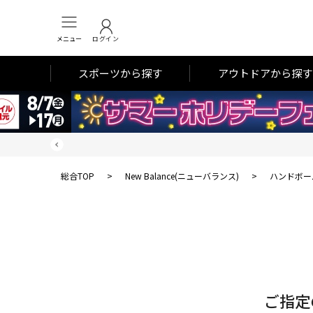
メニュー
ログイン
スポーツから探す
アウトドアから探す
総合TOP
>
New Balance(ニューバランス)
>
ハンドボー
対
象
件
数
ご指定