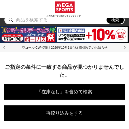
スポーツ
アウトドア
ブランド
アイテム
から探す
から探す
から探す
から探す
メガスポーツ公式オンラインショップ
検索
ワコール CW-X商品 2026年10月1日(木) 価格改定のお知らせ
ご指定の条件に一致する商品が見つかりませんでし
た。
「在庫なし」を含めて検索
再絞り込みをする