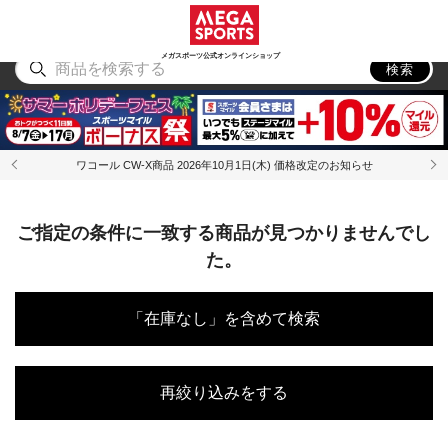
スポーツ
アウトドア
ブランド
アイテム
から探す
から探す
から探す
から探す
メガスポーツ公式オンラインショップ
検索
ワコール CW-X商品 2026年10月1日(木) 価格改定のお知らせ
ご指定の条件に一致する商品が見つかりませんでし
た。
「在庫なし」を含めて検索
再絞り込みをする