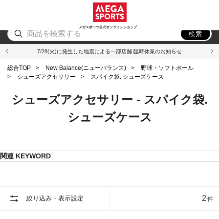
スポーツ
アウトドア
ブランド
アイテム
から探す
から探す
から探す
から探す
メガスポーツ公式オンラインショップ
検索
7/28(火)に発生した地震による一部店舗 臨時休業のお知らせ
総合TOP
>
New Balance(ニューバランス)
>
野球・ソフトボール
>
シューズアクセサリー
>
スパイク袋. シューズケース
シューズアクセサリー - スパイク袋.
シューズケース
関連 KEYWORD
2
絞り込み・表示設定
件