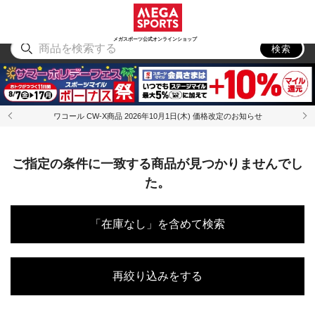
スポーツ
アウトドア
ブランド
アイテム
から探す
から探す
から探す
から探す
メガスポーツ公式オンラインショップ
検索
ワコール CW-X商品 2026年10月1日(木) 価格改定のお知らせ
ご指定の条件に一致する商品が見つかりませんでし
た。
「在庫なし」を含めて検索
再絞り込みをする