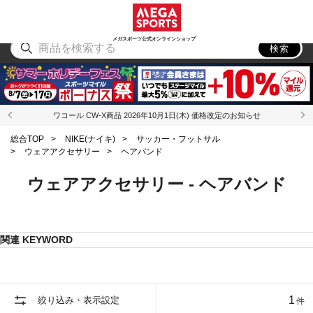
スポーツ
アウトドア
ブランド
アイテム
から探す
から探す
から探す
から探す
メガスポーツ公式オンラインショップ
検索
ワコール CW-X商品 2026年10月1日(木) 価格改定のお知らせ
総合TOP
>
NIKE(ナイキ)
>
サッカー・フットサル
>
ウェアアクセサリー
>
ヘアバンド
ウェアアクセサリー - ヘアバンド
関連 KEYWORD
1
絞り込み・表示設定
件