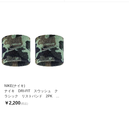
NIKE(ナイキ)
ナイキ DRI-FIT スウッシュ ク
ラシック リストバンド 2PK プ
リンテッド
￥2,200
(税込)