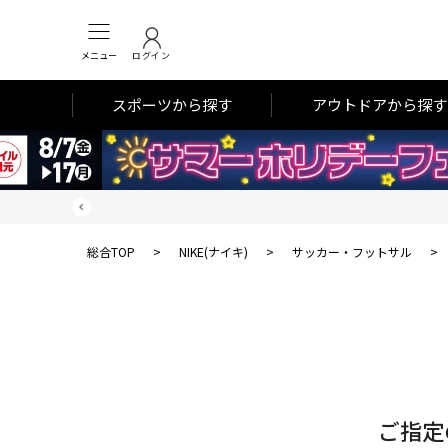
メニュー
ログイン
スポーツから探す
アウトドアから探す
総合TOP
>
NIKE(ナイキ)
>
サッカー・フットサル
>
対
象
件
数
ご指定