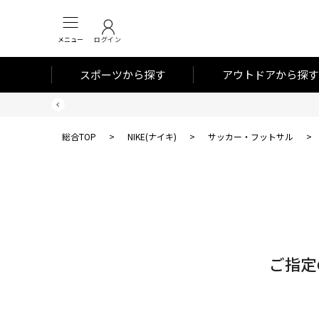
メニュー
ログイン
スポーツから探す
アウトドアから探す
総合TOP
>
NIKE(ナイキ)
>
サッカー・フットサル
>
対
象
件
数
ご指定
0
件