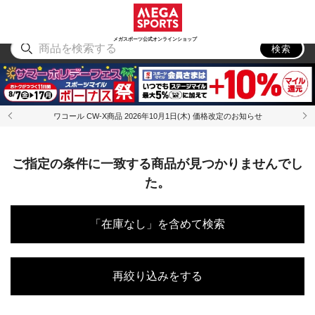
スポーツ
アウトドア
ブランド
アイテム
から探す
から探す
から探す
から探す
メガスポーツ公式オンラインショップ
検索
ワコール CW-X商品 2026年10月1日(木) 価格改定のお知らせ
ご指定の条件に一致する商品が見つかりませんでし
た。
「在庫なし」を含めて検索
再絞り込みをする