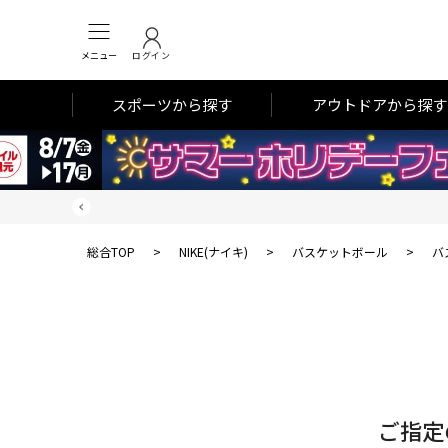
メニュー
ログイン
スポーツから探す
アウトドアから探す
総合TOP
>
NIKE(ナイキ)
>
バスケットボール
>
バ
対
象
件
数
ご指定