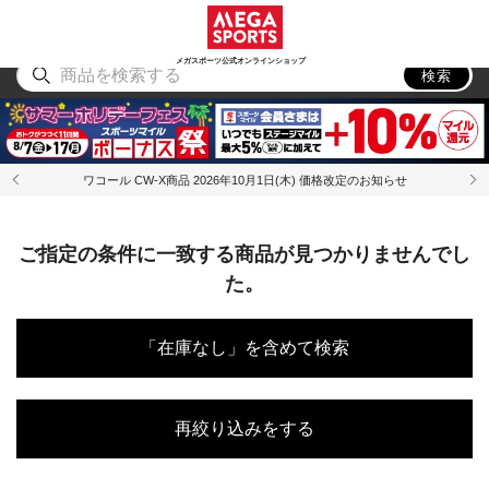
スポーツ
アウトドア
ブランド
アイテム
から探す
から探す
から探す
から探す
メガスポーツ公式オンラインショップ
検索
ワコール CW-X商品 2026年10月1日(木) 価格改定のお知らせ
ご指定の条件に一致する商品が見つかりませんでし
た。
「在庫なし」を含めて検索
再絞り込みをする