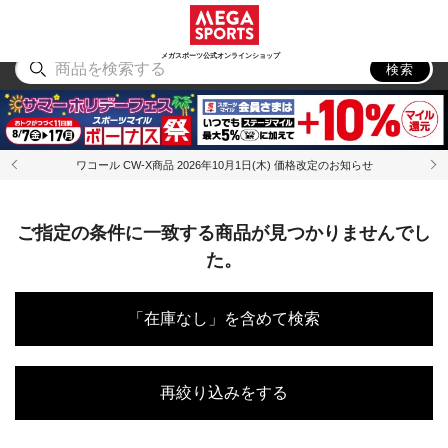
スポーツ
アウトドア
ブランド
アイテム
から探す
から探す
から探す
から探す
メガスポーツ公式オンラインショップ
検索
ワコール CW-X商品 2026年10月1日(木) 価格改定のお知らせ
ご指定の条件に一致する商品が見つかりませんでし
た。
「在庫なし」を含めて検索
再絞り込みをする