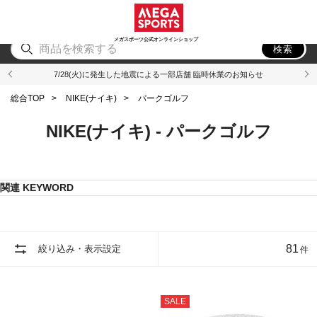
スポーツ
アウトドア
ブランド
アイテム
から探す
から探す
から探す
から探す
メガスポーツ公式オンラインショップ
検索
7/28(火)に発生した地震による一部店舗 臨時休業のお知らせ
総合TOP
>
NIKE(ナイキ)
>
パークゴルフ
NIKE(ナイキ) - パークゴルフ
関連 KEYWORD
81
絞り込み・表示設定
件
SALE