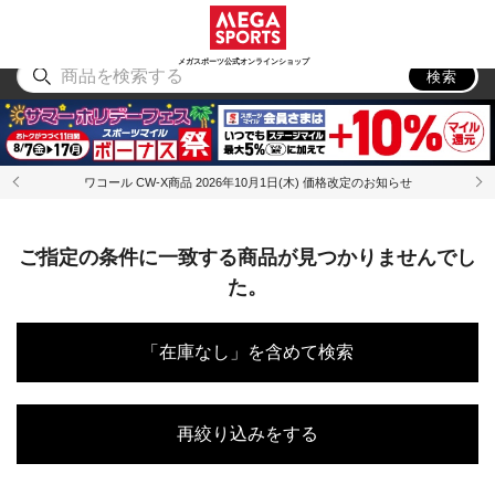
スポーツ
アウトドア
ブランド
アイテム
から探す
から探す
から探す
から探す
メガスポーツ公式オンラインショップ
検索
ワコール CW-X商品 2026年10月1日(木) 価格改定のお知らせ
ご指定の条件に一致する商品が見つかりませんでし
た。
「在庫なし」を含めて検索
再絞り込みをする