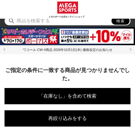
スポーツ
アウトドア
ブランド
アイテム
から探す
から探す
から探す
から探す
メガスポーツ公式オンラインショップ
検索
ワコール CW-X商品 2026年10月1日(木) 価格改定のお知らせ
ご指定の条件に一致する商品が見つかりませんでし
た。
「在庫なし」を含めて検索
再絞り込みをする