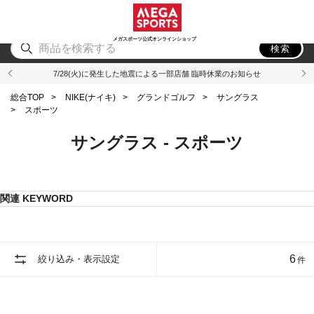
スポーツ
アウトドア
ブランド
アイテム
から探す
から探す
から探す
から探す
メガスポーツ公式オンラインショップ
検索
7/28(火)に発生した地震による一部店舗 臨時休業のお知らせ
総合TOP
>
NIKE(ナイキ)
>
グランドゴルフ
>
サングラス
>
スポーツ
サングラス - スポーツ
関連 KEYWORD
6
絞り込み・表示設定
件