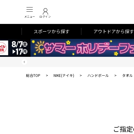
メニュー
ログイン
スポーツから探す
アウトドアから探す
総合TOP
>
NIKE(ナイキ)
>
ハンドボール
>
タオル
対
象
件
数
ご指定